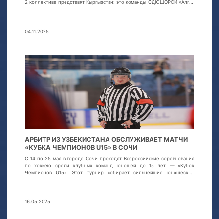
2 коллектива представят Кыргызстан: это команды СДЮШОРСИ «Алга»
и «Учур».
04.11.2025
АРБИТР ИЗ УЗБЕКИСТАНА ОБСЛУЖИВАЕТ МАТЧИ
«КУБКА ЧЕМПИОНОВ U15» В СОЧИ
С 14 по 25 мая в городе Сочи проходят Всероссийские соревнования
по хоккею среди клубных команд юношей до 15 лет — «Кубок
Чемпионов U15». Этот турнир собирает сильнейшие юношеские
команды, а матчи проходят в напряжённой и зрелищной борьбе.
16.05.2025