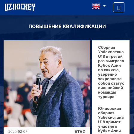
ПОВЫШЕНИЕ КВАЛИФИКАЦИИ
Сборная
Узбекистана
U18 в третий
раз выиграла
Кубок Азии
по хоккею,
уверенно
закрепив за
собой статус
сильнейшей
команды
турнира
Юниорская
сборная
Узбекистана
U18 примет
участие в
Кубке Азии
#TAG
2025-02-07