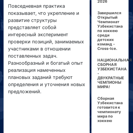
2026
Повседневная практика
показывает, что укрепление и
Завершился
Открытый
развитие структуры
Чемпионат
Узбекистана
представляет собой
по хоккею
интересный эксперимент
среди
детских
проверки позиций, занимаемых
команд -
участниками в отношении
Cross-Ice.
поставленных задач.
НАЦИОНАЛЬНАЯ
Разнообразный и богатый опыт
СБОРНАЯ
УЗБЕКИСТАНА
реализация намеченных
-
плановых заданий требуют
ДВУКРАТНЫЕ
ЧЕМПИОНЫ
определения и уточнения новых
МИРА!
предложений.
Сборная
Узбекистана
готовится к
чемпионату
мира по
хоккею