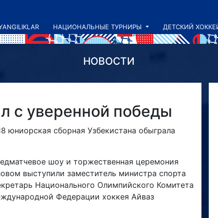
YANGILIKLAR
НАЦИОНАЛЬНЫЕ ТУРНИРЫ
ДЕТСКИЙ ХОККЕ
НОВОСТИ
ал с уверенной победы
18 юниорская сборная Узбекистана обыграла
редматчевое шоу и торжественная церемония
ловом выступили заместитель министра спорта
екретарь Национального Олимпийского Комитета
еждународной Федерации хоккея Айваз