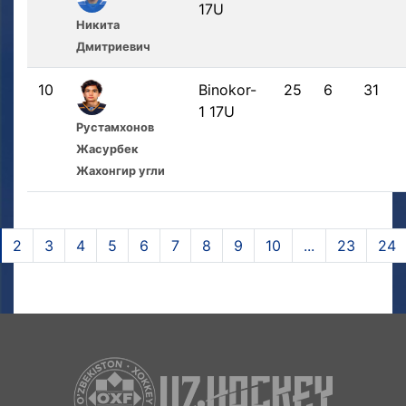
17U
Никита
Дмитриевич
10
Binokor-
25
6
31
1 17U
Рустамхонов
Жасурбек
Жахонгир угли
2
3
4
5
6
7
8
9
10
...
23
24