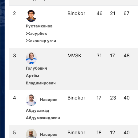
2
Binokor
46
21
67
Рустамхонов
Жасурбек
Жахонгир угли
3
MVSK
31
17
48
Голубович
Артём
Владимирович
4
Binokor
17
23
40
Насиров
Абдусамад
Абдумажидович
5
Binokor
18
12
40
Насиров