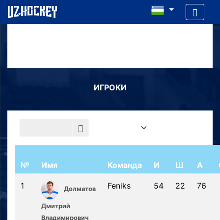
ИГРОКИ
№
Имя
Команда
И
Ш
А
1
Feniks
54
22
76
Долматов
Дмитрий
Владимирович