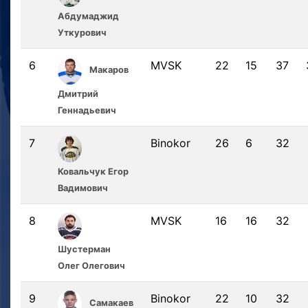
Абдумаджид
Уткурович
6
MVSK
22
15
37
Макаров
Дмитрий
Геннадьевич
7
Binokor
26
6
32
Ковальчук Егор
Вадимович
8
MVSK
16
16
32
Шустерман
Олег Олегович
9
Binokor
22
10
32
Самакаев