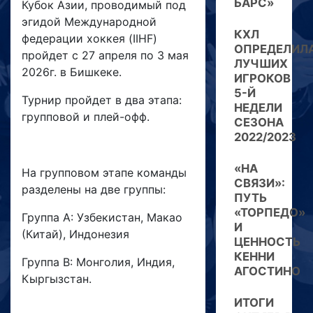
БАРС»
Кубок Азии, проводимый под
эгидой Международной
КХЛ
федерации хоккея (IIHF)
ОПРЕДЕЛИЛ
пройдет с 27 апреля по 3 мая
ЛУЧШИХ
2026г. в Бишкеке.
ИГРОКОВ
5-Й
Турнир пройдет в два этапа:
НЕДЕЛИ
групповой и плей-офф.
СЕЗОНА
2022/2023
«НА
На групповом этапе команды
СВЯЗИ»:
разделены на две группы:
ПУТЬ
«ТОРПЕДО»
Группа A: Узбекистан, Макао
И
(Китай), Индонезия
ЦЕННОСТЬ
КЕННИ
Группа B: Монголия, Индия,
АГОСТИНО
Кыргызстан.
ИТОГИ