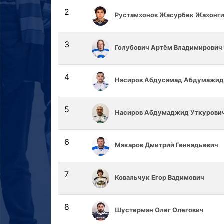
2
Рустамхонов Жасурбек Жахонги
3
Голубович Артём Владимирович
4
Насиров Абдусамад Абдумажид
5
Насиров Абдумаджид Уткурови
6
Макаров Дмитрий Геннадьевич
7
Ковальчук Егор Вадимович
8
Шустерман Олег Олегович