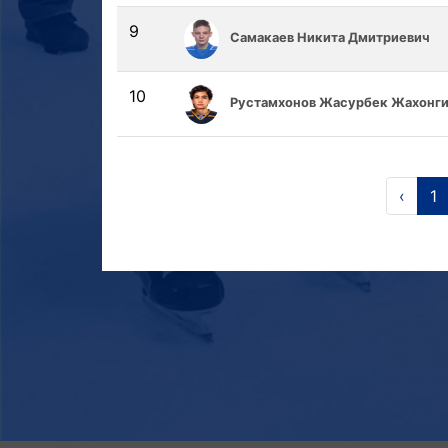
9
Самакаев Никита Дмитриевич
10
Рустамхонов Жасурбек Жахонги
‹
1