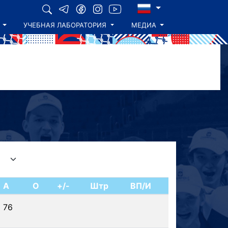
УЧЕБНАЯ ЛАБОРАТОРИЯ
МЕДИА
А
О
+/-
Штр
ВП/И
76