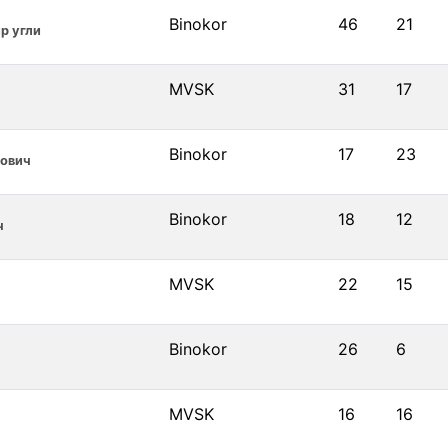
Binokor
46
21
р угли
MVSK
31
17
Binokor
17
23
ович
Binokor
18
12
ч
MVSK
22
15
Binokor
26
6
MVSK
16
16