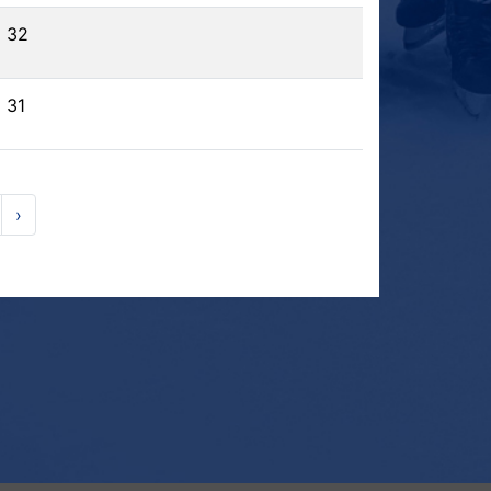
32
31
›