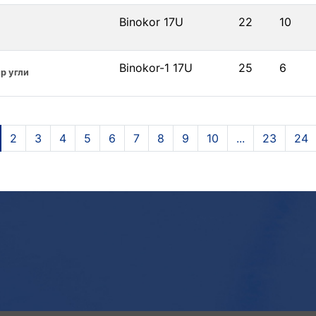
Binokor 17U
22
10
Binokor-1 17U
25
6
р угли
2
3
4
5
6
7
8
9
10
...
23
24