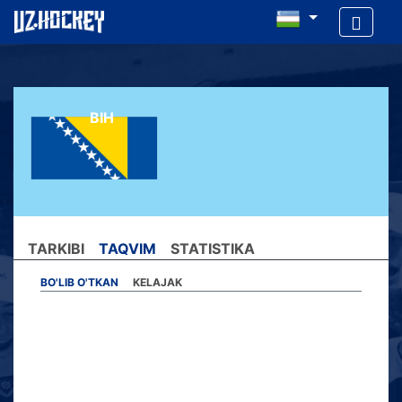
BIH
TARKIBI
TAQVIM
STATISTIKA
BO'LIB O'TKAN
KELAJAK