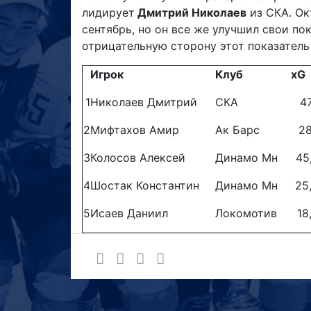
лидирует
Дмитрий Николаев
из СКА. Ок
сентябрь, но он все же улучшил свои пок
отрицательную сторону этот показатель
Игрок
Клуб
xG
1
Николаев Дмитрий
СКА
47
2
Мифтахов Амир
Ак Барс
28
3
Колосов Алексей
Динамо Мн
45
4
Шостак Константин
Динамо Мн
25
5
Исаев Даниил
Локомотив
18