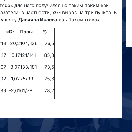
тябрь для него получился не таким ярким как
азатели, в частности, xG- вырос на три пункта. В
 ушел у
Даниила Исаева
из «Локомотива».
xG-
Пасы
%
,19
20,2
104/136
76,5
,17
5,17
121/141
85,8
,07
3,07
133/181
73,5
,02
1,02
75/99
75,8
,39
-2,61
61/78
78,2