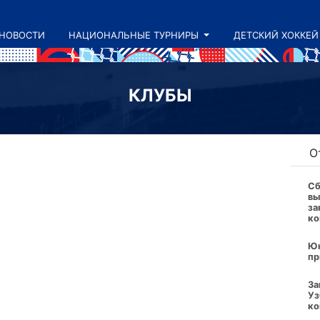
НОВОСТИ
НАЦИОНАЛЬНЫЕ ТУРНИРЫ
ДЕТСКИЙ ХОККЕЙ
КЛУБЫ
Сб
вы
за
ко
Юн
пр
За
Уз
ко