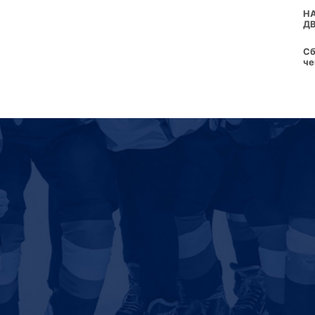
Н
Д
Сб
че