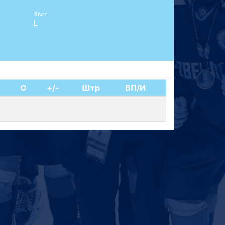
Хват
L
О
+/-
Штр
ВП/И