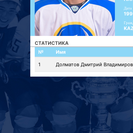
Дата
199
Граж
KA
СТАТИСТИКА
№
Имя
1
Долматов Дмитрий Владимиров