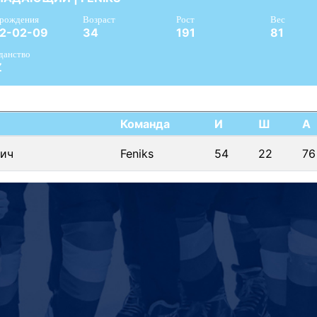
 рождения
Возраст
Рост
Вес
2-02-09
34
191
81
данство
Z
Команда
И
Ш
А
ич
Feniks
54
22
76