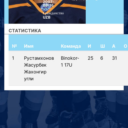
2007-
05-16
Гражданство
UZB
СТАТИСТИКА
№
Имя
Команда
И
Ш
А
О
1
Рустамхонов
Binokor-
25
6
31
Жасурбек
1 17U
Жахонгир
угли