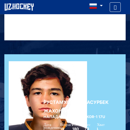
РУСТАМХОНОВ ЖАСУРБЕК
ЖАХОНГИР УГЛИ
НАПАДАЮЩИЙ | BINOKOR-1 17U
Дата
Возраст
Рост
Вес
Хват
рождения
19
180
73
L