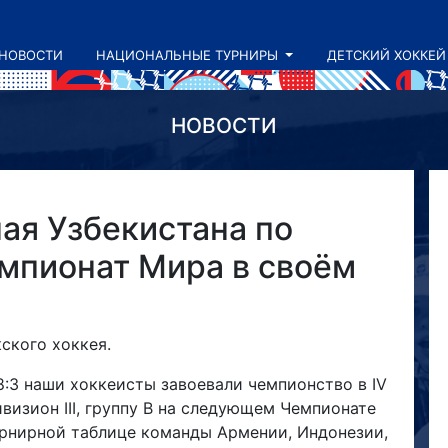
НОВОСТИ
НАЦИОНАЛЬНЫЕ ТУРНИРЫ
ДЕТСКИЙ ХОККЕЙ
НОВОСТИ
ая Узбекистана по
мпионат Мира в своём
кского хоккея.
:3 наши хоккеисты завоевали чемпионство в IV
визион III, группу B на следующем Чемпионате
урнирной таблице команды Армении, Индонезии,