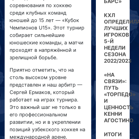
БАРС»
соревнования по хоккею
среди клубных команд
КХЛ
юношей до 15 лет — «Кубок
ОПРЕДЕЛИЛ
Чемпионов U15». Этот турнир
ЛУЧШИХ
ИГРОКОВ
собирает сильнейшие
5-Й
юношеские команды, а матчи
НЕДЕЛИ
проходят в напряжённой и
СЕЗОНА
зрелищной борьбе.
2022/2023
Приятно отметить, что на
«НА
столь высоком уровне
СВЯЗИ»:
представлен и наш арбитр —
ПУТЬ
Сергей Ермаков, который
«ТОРПЕДО»
работает на играх турнира.
И
Это важный шаг не только в
ЦЕННОСТЬ
КЕННИ
его профессиональном
АГОСТИНО
развитии, но и в укреплении
позиций узбекского хоккея на
ИТОГИ
международной арене.