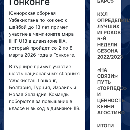
Гонконге
БАРС»
Юниорская сборная
КХЛ
Узбекистана по хоккею с
ОПРЕДЕЛИЛ
ЛУЧШИХ
шайбой до 18 лет примет
ИГРОКОВ
участие в чемпионате мира
5-Й
IIHF U18 в дивизионе IIIA,
НЕДЕЛИ
который пройдет со 2 по 8
СЕЗОНА
марта 2026 года в Гонконге.
2022/2023
В турнире примут участие
«НА
шесть национальных сборных:
СВЯЗИ»:
Узбекистан, Гонконг,
ПУТЬ
Болгария, Турция, Израиль и
«ТОРПЕДО»
Новая Зеландия. Команды
И
ЦЕННОСТЬ
поборются за повышение в
КЕННИ
классе и выход в дивизион IIB.
АГОСТИНО
ИТОГИ