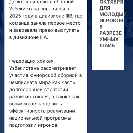
Дебют юниорской сборной
ОКТЯБРЯ
ДЛЯ
Узбекистана состоялся в
МОЛОДЫХ
2025 году в дивизионе IIIB, где
ИГРОКОВ
команда заняла первое место
В
и завоевала право выступать
РАЗРЕЗЕ
в дивизионе IIIA.
УМНЫХ
ШАЙБ
Федерация хоккея
Узбекистана рассматривает
участие юниорской сборной в
чемпионате мира как часть
долгосрочной стратегии
развития хоккея, а также как
возможность оценить
эффективность реализации
национальной программы
подготовки игроков.