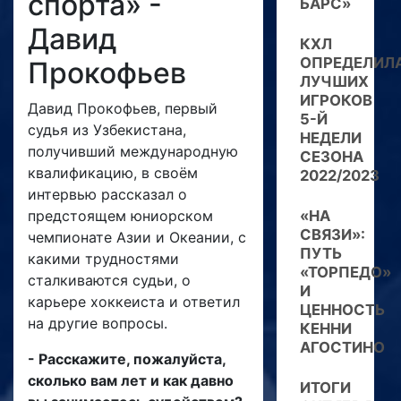
спорта» -
БАРС»
Давид
КХЛ
ОПРЕДЕЛИЛ
Прокофьев
ЛУЧШИХ
ИГРОКОВ
Давид Прокофьев, первый
5-Й
судья из Узбекистана,
НЕДЕЛИ
получивший международную
СЕЗОНА
квалификацию, в своём
2022/2023
интервью рассказал о
предстоящем юниорском
«НА
СВЯЗИ»:
чемпионате Азии и Океании, с
ПУТЬ
какими трудностями
«ТОРПЕДО»
сталкиваются судьи, о
И
карьере хоккеиста и ответил
ЦЕННОСТЬ
на другие вопросы.
КЕННИ
АГОСТИНО
- Расскажите, пожалуйста,
сколько вам лет и как давно
ИТОГИ